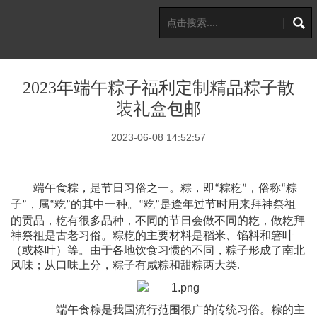
2023年端午粽子福利定制精品粽子散
装礼盒包邮
2023-06-08 14:52:57
端午食粽，是节日习俗之一。粽，即
粽籺
，俗称
粽
“
”
“
子
，属
籺
的其中一种。
籺
是逢年过节时用来拜神祭祖
”
“
”
“
”
的贡品，籺有很多品种，不同的节日会做不同的籺，做籺拜
神祭祖是古老习俗。粽籺的主要材料是稻米、馅料和箬叶
（或柊叶）等。由于各地饮食习惯的不同，粽子形成了南北
风味；从口味上分，粽子有咸粽和甜粽两大类
.
端午食粽是我国流行范围很广的传统习俗。粽的主