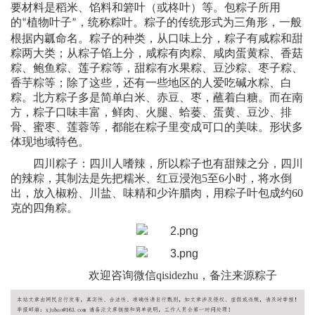
要材料是稻米、馅料和箬叶（或柊叶）等。包粽子所用
的
植物叶子
，统称粽叶。粽子的传统形式为三角形，一般
“
”
根据内瓤命名。粽子的种类，从口味上分，粽子有咸粽和甜
粽两大类；从粽子馅上分，咸粽有肉粽、咸肉蛋黄粽、香菇
粽、鲍鱼粽、莲子粽等，甜粽有水果粽、豆沙粽、枣子粽、
香芋粽等；除了这些，还有一些地区的人爱吃碱水粽、白
粽。北方粽子多是简单白米、赤豆、枣，蘸着白糖。而在南
方，粽子口味丰富，鲜肉、火腿、蛤蒌、蛋黄、豆沙、排
骨、蜜枣、莲蓉等，都能在粽子里变成可口的美味。形状多
体现地域特色。
四川粽子：四川人嗜辣，所以粽子也有甜辣之分，四川
的辣粽，其制法是先把糯米、红豆浸泡
5
至
6
小时，将水倒
出，放入椒粉、川盐、味精和少许腊肉，用粽子叶包成约
60
克的四角粽。
欢迎咨询微信
qisidezhu，备注来源粽子