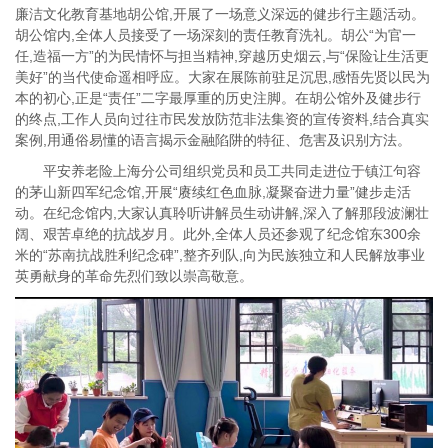
廉洁文化教育基地胡公馆,开展了一场意义深远的健步行主题活动。
胡公馆内,全体人员接受了一场深刻的责任教育洗礼。胡公“为官一
任,造福一方”的为民情怀与担当精神,穿越历史烟云,与“保险让生活更
美好”的当代使命遥相呼应。大家在展陈前驻足沉思,感悟先贤以民为
本的初心,正是“责任”二字最厚重的历史注脚。在胡公馆外及健步行
的终点,工作人员向过往市民发放防范非法集资的宣传资料,结合真实
案例,用通俗易懂的语言揭示金融陷阱的特征、危害及识别方法。
平安养老险上海分公司组织党员和员工共同走进位于镇江句容
的茅山新四军纪念馆,开展“赓续红色血脉,凝聚奋进力量”健步走活
动。在纪念馆内,大家认真聆听讲解员生动讲解,深入了解那段波澜壮
阔、艰苦卓绝的抗战岁月。此外,全体人员还参观了纪念馆东300余
米的“苏南抗战胜利纪念碑”,整齐列队,向为民族独立和人民解放事业
英勇献身的革命先烈们致以崇高敬意。