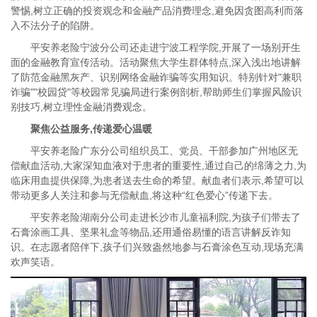
警惕,树立正确的投资观念和金融产品消费理念,避免因贪图高利而落
入不法分子的陷阱。
平安养老险宁波分公司还走进宁波工程学院,开展了一场别开生
面的金融教育宣传活动。活动聚焦大学生群体特点,深入浅出地讲解
了防范金融黑灰产、识别网络金融诈骗等实用知识。特别针对"兼职
诈骗""校园贷"等校园常见骗局进行案例剖析,帮助师生们掌握风险识
别技巧,树立理性金融消费观念。
聚焦公益服务,传递爱心温暖
平安养老险广东分公司组织员工、党员、干部参加广州地区无
偿献血活动,大家深知血液对于患者的重要性,通过自己的绵薄之力,为
临床用血提供保障,为患者送去生命的希望。献血者们表示,希望可以
带动更多人关注和参与无偿献血,将这种“红色爱心”传递下去。
平安养老险湖南分公司走进长沙市儿童福利院,为孩子们带去了
石膏涂画工具、坚果礼盒等物品,还用通俗易懂的语言讲解反诈知
识。在志愿者陪伴下,孩子们兴致盎然地参与石膏涂色互动,现场充满
欢声笑语。