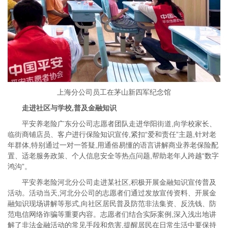
上海分公司员工在茅山新四军纪念馆
走进社区与学校,普及金融知识
平安养老险广东分公司志愿者团队走进华阳街道,向学校家长、
临街商铺店员、客户进行保险知识宣传,紧扣“爱和责任”主题,针对老
年群体,特别通过一对一答疑,用通俗易懂的语言讲解商业养老保险配
置、适老服务政策、个人信息安全等热点问题,帮助老年人跨越“数字
鸿沟”。
平安养老险河北分公司走进某社区,积极开展金融知识宣传普及
活动。活动当天,河北分公司的志愿者们通过发放宣传资料、开展金
融知识现场讲解等形式,向社区居民普及防范非法集资、反洗钱、防
范电信网络诈骗等重要内容。志愿者们结合实际案例,深入浅出地讲
解了非法金融活动的常见手段和危害,提醒居民在日常生活中要保持