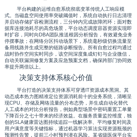
平台构建的运维自愈系统彻底变革传统人工响应模
式。当磁盘空间使用率突破阈值时，系统自动执行日志清理
并启动存储扩容检测流程，三分钟内完成故障闭环；面对数
据库连接池耗尽的高危场景，平台动态调度容器资源实现即
时扩容，同时向DBA团队推送根因分析报告，有效避免业务
停摆事故；在网络分区抖动场景下，系统毫秒级切换流量至
备用线路并生成完整的链路诊断报告。所有自愈过程均通过
战时协作空间实时同步，该空间深度集成钉钉与企业微信，
自动关联漏洞修复方案及应急预案文档，确保跨部门协同效
率提升两倍以上。
决策支持体系核心价值
平台打造的决策支持体系可穿透IT资源成本黑洞。其
动态成本热力图精准定位资源消耗前十的业务系统，清晰呈
现CPU、存储及网络流量的分布态势，并生成自动化替代
人工成本的对比分析报告，例如典型场景中密码重置工单量
下降百分之七十带来的经济效益。在服务质量监控维度，独
创的SLA健康雷达图持续追踪一线解决率、平均修复时间及
用户满意度等关键指标，通过机器学习算法实现资源瓶颈的
预测性告警，提前三小时预判潜在风险。某省级医保平台实