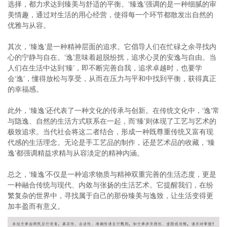
选择，都力求达到臻美与舒适的平衡。‘臻逸’强调的是一种细腻的审
美情趣，通过对生活的用心经营，使得每一个环节都散发出自然的
优雅与从容。
其次，‘臻逸’是一种精神层面的追求。它倡导人们在忙碌之余寻找内
心的宁静与自在。‘逸’意味着超脱纷扰，追求心灵的安逸与自由。当
人们在生活中达到‘臻’，即不断完善自我，追求卓越时，也要学
会‘逸’，懂得放松与享受，从而在压力与平和中找到平衡，获得真正
的幸福感。
此外，‘臻逸’还代表了一种文化的传承与创新。在传统文化中，‘逸’常
与隐逸、自然的生活方式联系在一起，而‘臻’则体现了工艺与艺术的
极致追求。当代社会将这二者结合，形成一种既尊重传统又富有现
代感的生活理念。无论是手工艺品的制作，还是艺术品的收藏，‘臻
逸’都强调精益求精与从容淡定的精神内涵。
总之，‘臻逸’不仅是一种追求物质与精神双重完善的生活态度，更是
一种融合传统与现代、内敛与张扬的生活艺术。它提醒我们，在纷
繁复杂的世界中，寻找属于自己的那份臻美与逸致，让生活变得更
加丰盈而有意义。