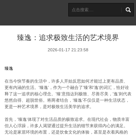
臻逸：追求极致生活的艺术境界
2026-01-17 21:23:58
臻逸
在当今快节奏的生活中，许多人开始反思如何才能过上更有品质、
更有内涵的生活。'臻逸'，作为一个融合了'臻'和'逸'的词汇，恰好诠
释了这一追求的核心理念。'臻'意指达到极致、尽善尽美，'逸'则代表
悠然自得、超脱世俗。将两者结合，‘臻逸’不仅仅是一种生活状态，
更是一种艺术境界，是对极致生活美学的追求。
首先，'臻逸'体现了对生活品质的极致追求。在现代社会，物质丰富
但人心浮躁，许多人渴望通过提升生活的细节来获得内心的满足。
无论是家居环境的布置，还是饮食文化的体验，甚至是衣着风格的