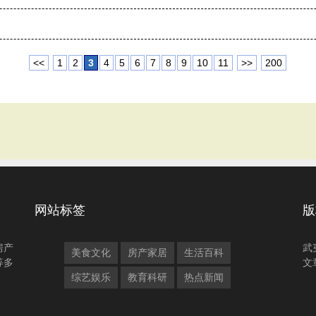
<<
1
2
3
4
5
6
7
8
9
10
11
>>
200
网站标签
版
房产
武
美食文化
房产家居
生活百科
等多
文
综艺娱乐
教育科研
热点新闻