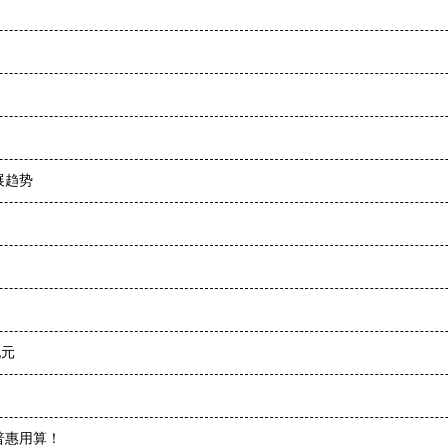
展趋势
纪元
普惠用算！